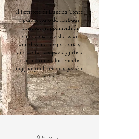
Il territorio di Lusiana Conco
è punteggiato da
contrade
,
tipici raggruppamenti di
case, persone e storie, di
grandissimo pregio storico,
architettonico, paesaggistico
e panoramico, facilmente
raggiungibili anche
a piedi
o
in bici
.