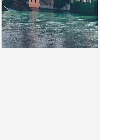
Bassano del Grappa
Famosa non solo per l'incantevole
Ponte degli Alpini
progettato da Andrea
Palladio, ma anche per il
Museo Civico
che ospita opere di artisti prestigiosi
come Jacopo da Bassano,
Palazzo
Sturm
con una delle collezioni di arte