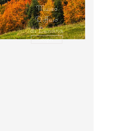
Museo
Diffuso
di Lusiana
scopri
Museo Diffuso di Lusiana
La rete, situata nell’area di
Lusiana, riunisce sette siti di
interesse etnografico, antropologico,
archeologico, storico e naturalistico:
il
Museo Etnografico Palazzon
, il
Villaggio Preistorico del Monte