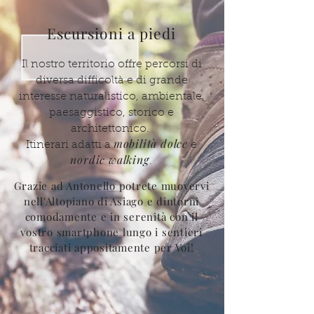
Escursioni a piedi
Il nostro territorio offre percorsi di
diversa difficoltà e di grande
interesse naturalistico, ambientale,
paesaggistico, storico e
architettonico.
mobilità dolce
Itinerari adatti a
e
nordic walking
.
Grazie ad Antonello potrete muovervi
nell'Altopiano di Asiago e dintorni
comodamente e in serenità con il
vostro smartphone lungo i sentieri
tracciati appositamente per Voi!