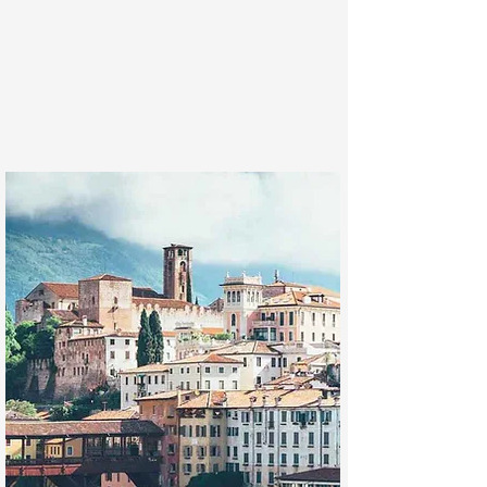
panoramico,
storico
, come il
Monte
Ortigara
,
archeologico
, come i
graffiti
preistorici ritrovati nel
fondovalle della
Val d’Assa
.