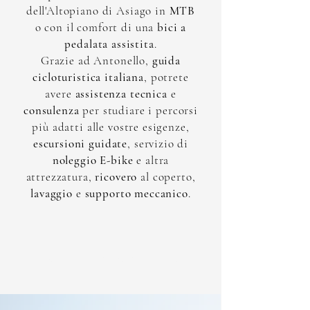
dell'Altopiano di Asiago in
MTB
o con il comfort di una
bici a
pedalata assistita
.
Grazie ad Antonello,
guida
cicloturistica italiana
, potrete
avere
assistenza tecnica
e
consulenza
per studiare i percorsi
più adatti alle vostre esigenze,
escursioni guidate
, servizio di
noleggio E-bike
e altra
attrezzatura,
ricovero
al coperto,
lavaggio
e
supporto meccanico
.
contattaci per scoprire di più