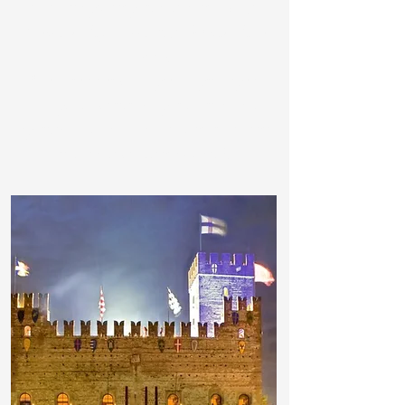
incisoria più importanti al mondo, il
Castello degli Ezzelini
, il
Museo della
Grappa
.
Alla sera i bar delle piazze principali
sono punto di ritrovo per un rilassante
aperitivo o una cena nei numerosissimi
ristoranti di ottima qualità.