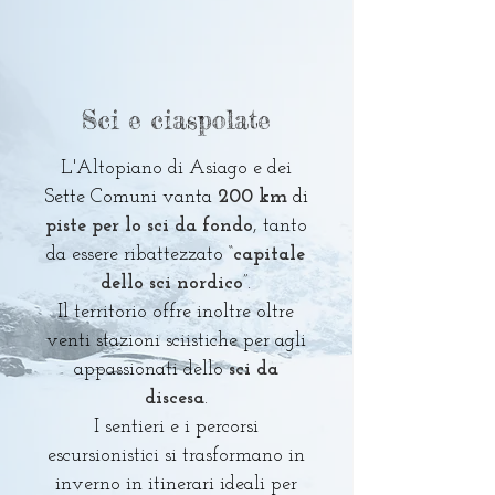
Sci e ciaspolate
L'Altopiano di Asiago e dei
Sette Comuni vanta
200 km
di
piste per lo sci da fondo
, tanto
da essere ribattezzato “
capitale
dello sci nordico
”.
Il territorio offre inoltre oltre
venti stazioni sciistiche per agli
appassionati dello
sci da
discesa
.
I sentieri e i percorsi
escursionistici si trasformano in
inverno in itinerari ideali per