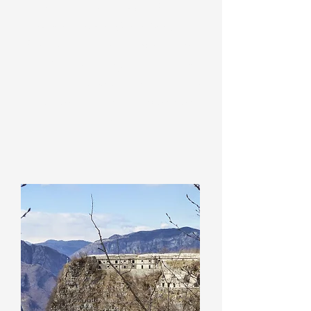
Corgnon
, la
Valle dei Mulini
, il
Giardino Alpino “Dario Broglio”
, il
Museo della Fauna Alpina
, l'
Area
dei Labioli
e i
Luoghi della Grande
Guerra
. Il museo
organizza visite,
escursioni guidate e laboratori
didattici.